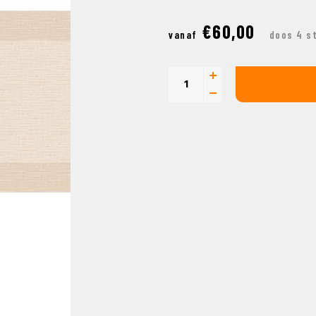
€60,00
vanaf
doos 4 s