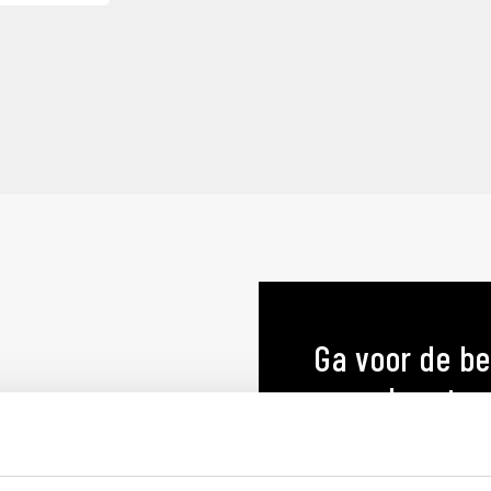
Ga voor de be
menukaart o
MENUKAARTEN OP MA