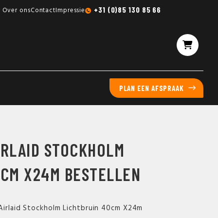
Gratis sampleboxen mogelijk
+31 (0)85 130 85 66
Over ons
Contact
Impressie
PLAN EEN AFSPRAAK
IRLAID STOCKHOLM
0CM X24M BESTELLEN
 Airlaid Stockholm Lichtbruin 40cm X24m