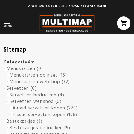
Wij scoren een 9.4 uit 1256 beoordelingen
MENU
Sitemap
Categorieën:
Menukaarten
(0)
Menukaarten op maat
(16)
Menukaarten webshop
(32)
Servetten
(0)
Servetten bedrukken
(4)
Servetten webshop
(0)
Airlaid servetten kopen
(228)
Tissue servetten kopen
(196)
Bestekzakjes
(3)
Bestekzakjes bedrukken
(5)