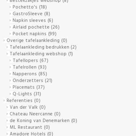
Bestekzakjes webshop
(8)
Pochetto's
(18)
GastroSleeve
(8)
Napkin sleeves
(6)
Airlaid pochette
(26)
Pocket napkins
(99)
Overige tafelaankleding
(0)
Tafelaankleding bedrukken
(2)
Tafelaankleding webshop
(1)
Tafellopers
(67)
Tafelrollen
(93)
Napperons
(85)
Onderzetters
(21)
Placemats
(37)
Q-Lights
(31)
Referenties
(0)
Van der Valk
(0)
Chateau Neercanne
(0)
de Koning van Denemarken
(0)
ML Restaurant
(0)
Amadore Hotels
(0)