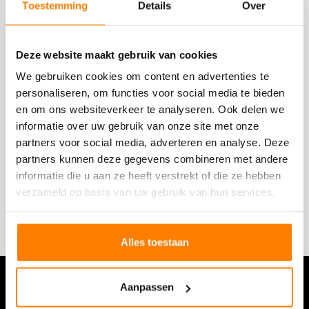
Toestemming
Details
Over
Algemene voorwaarden
Disclaimer
Deze website maakt gebruik van cookies
We gebruiken cookies om content en advertenties te
Hallo, met Multi Map
personaliseren, om functies voor social media te bieden
en om ons websiteverkeer te analyseren. Ook delen we
Sitemap
informatie over uw gebruik van onze site met onze
Brochure aanvragen
partners voor social media, adverteren en analyse. Deze
partners kunnen deze gegevens combineren met andere
Afspraak maken
informatie die u aan ze heeft verstrekt of die ze hebben
verzameld op basis van uw gebruik van hun services.
Impressie
Alles toestaan
Vrijblijvend advies op maat
Aanpassen