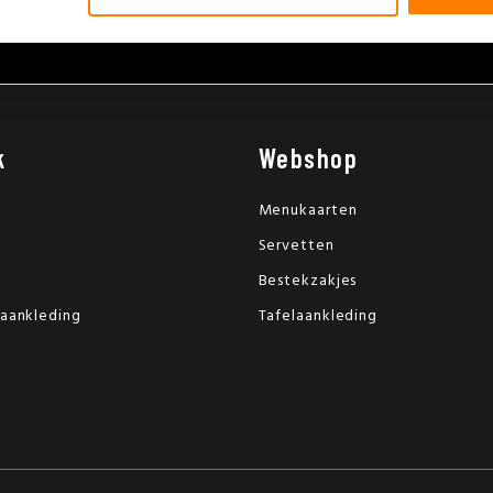
voor het plannen van een vrijblijvende afspraak
k
Webshop
Menukaarten
Servetten
Bestekzakjes
laankleding
Tafelaankleding