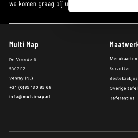
we komen graag bij u langs, neem contact op 
Multi Map
Maatwer
Menukaarten
De Voorde 6
Servetten
5807 EZ
Venray (NL)
Bestekzakjes
+31 (0)85 130 85 66
Overige tafe
info@multimap.nl
Referenties