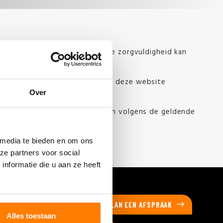
d dat het ondanks de betrachte zorgvuldigheid kan
 staat met het gebruik van de op deze website
Over
sprakelijkheid niet is toegestaan volgens de geldende
 media te bieden en om ons
ze partners voor social
nformatie die u aan ze heeft
PLAN EEN AFSPRAAK
Alles toestaan