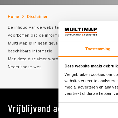
Home
Disclaimer
De inhoud van de website www.multimap.nl is met de gr
voorkomen dat de informatie op deze website verouderd
Multi Map is in geen geval aansprakelijk voor enige sch
Toestemming
beschikbare informatie.
Met deze disclaimer wordt niet beoogd de aansprakelijkhe
Deze website maakt gebruik
Nederlandse wet
We gebruiken cookies om cont
websiteverkeer te analyseren
media, adverteren en analys
verstrekt of die ze hebben v
Vrijblijvend advies op maat