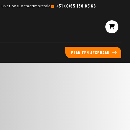
Gratis sampleboxen mogelijk
+31 (0)85 130 85 66
Over ons
Contact
Impressie
PLAN EEN AFSPRAAK