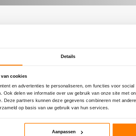
ootste zorg samengesteld. De ervaring heeft echter geleer
 is of onjuistheden bevat.
ade die het directe of indirecte gevolg is van of in verband
Details
id uit te sluiten in gevallen waarbij het uitsluiten van aan
 van cookies
ent en advertenties te personaliseren, om functies voor social
. Ook delen we informatie over uw gebruik van onze site met on
e. Deze partners kunnen deze gegevens combineren met andere i
erzameld op basis van uw gebruik van hun services.
Aanpassen