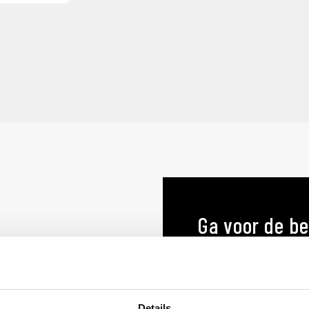
Ga voor de be
menukaart o
MENUKAARTEN OP MA
Details