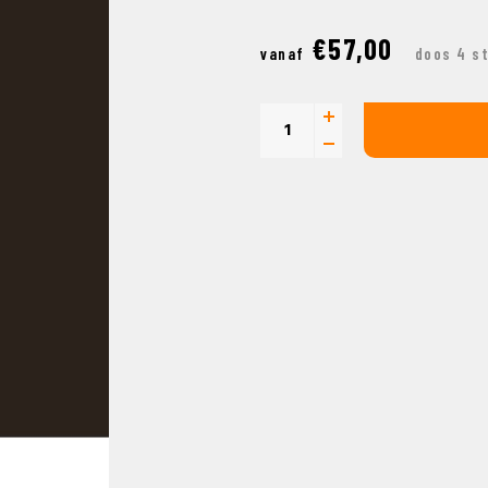
€57,00
vanaf
doos 4 s