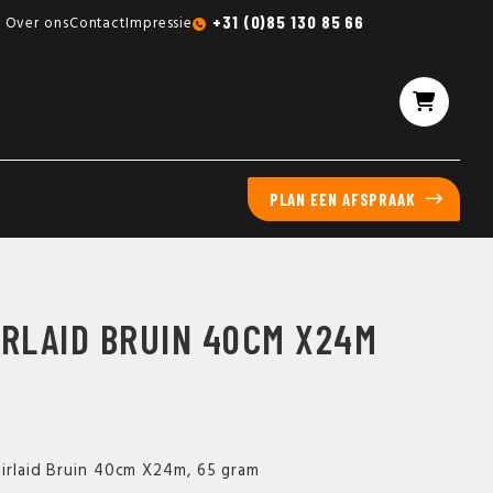
Gratis sampleboxen mogelijk
+31 (0)85 130 85 66
Over ons
Contact
Impressie
PLAN EEN AFSPRAAK
IRLAID BRUIN 40CM X24M
Airlaid Bruin 40cm X24m, 65 gram