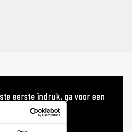
ste eerste indruk, ga voor een
p maat
AT
Over