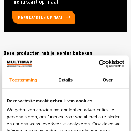
menukaart op maat
MENUKAARTEN OP MAAT
Deze producten heb je eerder bekeken
DOOS 600 STUKS
Toestemming
Details
Over
Deze website maakt gebruik van cookies
We gebruiken cookies om content en advertenties te
personaliseren, om functies voor social media te bieden
en om ons websiteverkeer te analyseren. Ook delen we
informatie over uw gebruik van onze site met onze