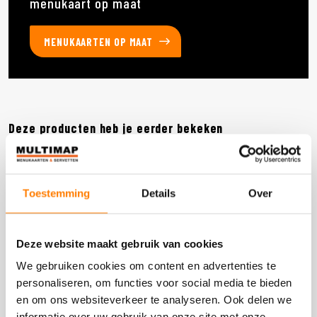
menukaart op maat
MENUKAARTEN OP MAAT
Deze producten heb je eerder bekeken
DOOS 600 STUKS
Toestemming
Details
Over
Deze website maakt gebruik van cookies
We gebruiken cookies om content en advertenties te
personaliseren, om functies voor social media te bieden
en om ons websiteverkeer te analyseren. Ook delen we
informatie over uw gebruik van onze site met onze