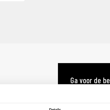
Ga voor de be
menukaart o
MENUKAARTEN OP MA
Details