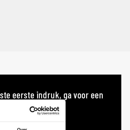
ste eerste indruk, ga voor een
p maat
AT
Over