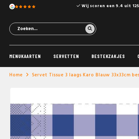
Wij scoren een 9.4 uit 12
MENUKAARTEN
SERVETTEN
BESTEKZAKJES
Home
Servet Tissue 3 laags Karo Blauw 33x33cm be