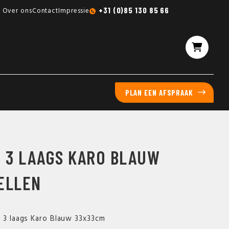
Gratis sampleboxen mogelijk
+31 (0)85 130 85 66
Over ons
Contact
Impressie
PLAN EEN AFSPRAAK
E 3 LAAGS KARO BLAUW
ELLEN
e 3 laags Karo Blauw 33x33cm