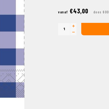
€43,00
vanaf
doos 600