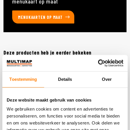
menukaart op maat
MENUKAARTEN OP MAAT
Deze producten heb je eerder bekeken
DOOS 600 STUKS
Toestemming
Details
Over
Deze website maakt gebruik van cookies
We gebruiken cookies om content en advertenties te
personaliseren, om functies voor social media te bieden
en om ons websiteverkeer te analyseren. Ook delen we
informatie over uw gebruik van onze site met onze