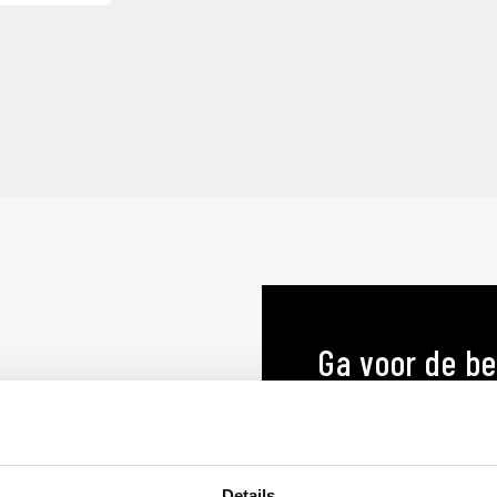
Ga voor de be
menukaart o
MENUKAARTEN OP MA
Details