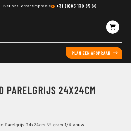
Gratis sampleboxen mogelijk
+31 (0)85 130 85 66
Over ons
Contact
Impressie
PLAN EEN AFSPRAAK
ID PARELGRIJS 24X24CM
aid Parelgrijs 24x24cm 55 gram 1/4 vouw