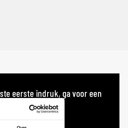
ste eerste indruk, ga voor een
p maat
AT
Over