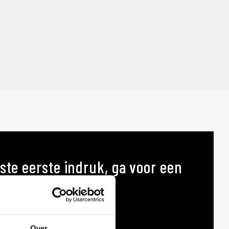
ste eerste indruk, ga voor een
p maat
AT
Over