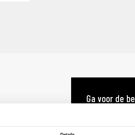
Ga voor de be
menukaart o
MENUKAARTEN OP MA
Details