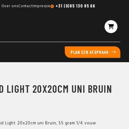
Gratis sampleboxen mogelijk
+31 (0)85 130 85 66
Over ons
Contact
Impressie
PLAN EEN AFSPRAAK
D LIGHT 20X20CM UNI BRUIN
aid Light 20x20cm uni Bruin, 55 gram 1/4 vouw