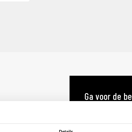
Ga voor de be
menukaart o
MENUKAARTEN OP MA
Details