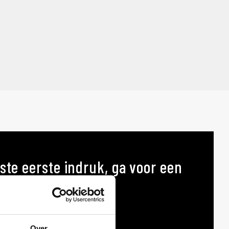
ste eerste indruk, ga voor een
p maat
AT
Over