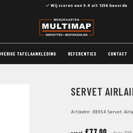
56 beoordelingen
OVERIGE TAFELAANKLEDING
REFERENTIES
CONTACT
SERVET AIRLA
Artikelnr: 88954 Servet Air
€77,00
vanaf
doos 300