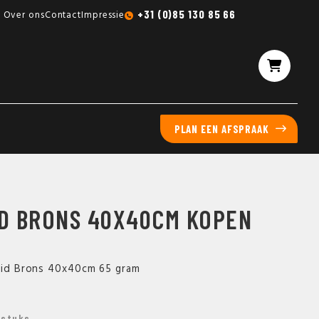
Gratis sampleboxen mogelijk
+31 (0)85 130 85 66
Over ons
Contact
Impressie
PLAN EEN AFSPRAAK
ID BRONS 40X40CM KOPEN
laid Brons 40x40cm 65 gram
 stuks