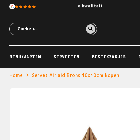
Wij scoren een 9.4 uit 12
MENUKAARTEN
SERVETTEN
BESTEKZAKJES
Home
Servet Airlaid Brons 40x40cm kopen