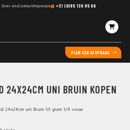
Gratis sampleboxen mogelijk
+31 (0)85 130 85 66
Over ons
Contact
Impressie
PLAN EEN AFSPRAAK
ID 24X24CM UNI BRUIN KOPEN
laid 24x24cm uni Bruin 55 gram 1/4 vouw
00 stuks