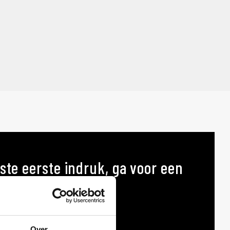
ste eerste indruk, ga voor een
p maat
AT
Over