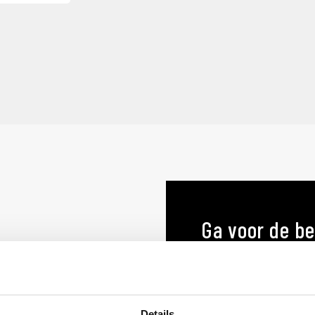
Ga voor de be
menukaart o
MENUKAARTEN OP MA
Details