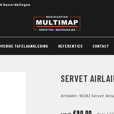
56 beoordelingen
OVERIGE TAFELAANKLEDING
REFERENTIES
CONTACT
SERVET AIRLA
Artikelnr: 96382 Servet Air
€90,00
vanaf
doos 1.2