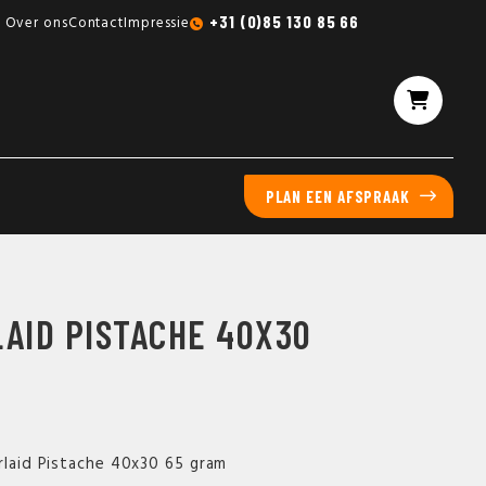
Gratis sampleboxen mogelijk
+31 (0)85 130 85 66
Over ons
Contact
Impressie
PLAN EEN AFSPRAAK
AID PISTACHE 40X30
irlaid Pistache 40x30 65 gram