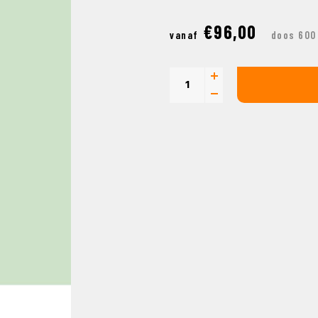
€96,00
vanaf
doos 600