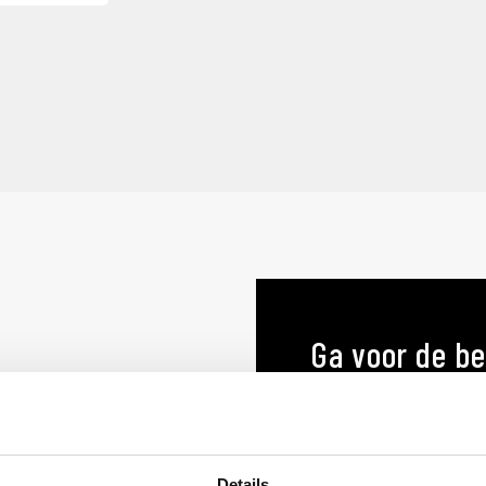
Ga voor de be
menukaart o
MENUKAARTEN OP MA
Details