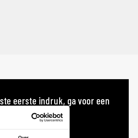
ste eerste indruk, ga voor een
p maat
AT
Over