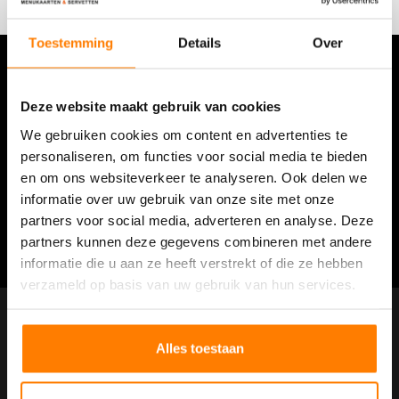
Toestemming
Details
Over
Vrijblijvend advies op maat
we komen graag bij u langs, neem contact op voor het
Deze website maakt gebruik van cookies
plannen van een vrijblijvende afspraak
We gebruiken cookies om content en advertenties te
personaliseren, om functies voor social media te bieden
en om ons websiteverkeer te analyseren. Ook delen we
PLAN EEN AFSPRAAK
informatie over uw gebruik van onze site met onze
partners voor social media, adverteren en analyse. Deze
+31 (0)85 130 85 66
partners kunnen deze gegevens combineren met andere
informatie die u aan ze heeft verstrekt of die ze hebben
verzameld op basis van uw gebruik van hun services.
Multi Map
Alles toestaan
De Voorde 6
5807 EZ