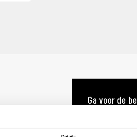
Ga voor de be
menukaart o
MENUKAARTEN OP MA
Details