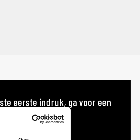
ste eerste indruk, ga voor een
p maat
AT
Over