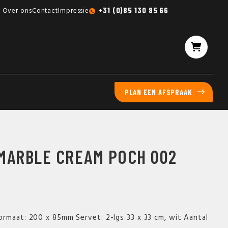
Gratis sampleboxen mogelijk
+31 (0)85 130 85 66
Over ons
Contact
Impressie
PLAN EEN AFSPRAAK
MARBLE CREAM POCH 002
rmaat: 200 x 85mm Servet: 2-lgs 33 x 33 cm, wit Aantal