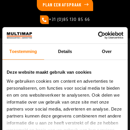
PLAN EEN AFSPRAAK
+31 (0)85 130 85 66
Multi Map
Toestemming
Details
Over
De Voorde 6
Deze website maakt gebruik van cookies
5807 EZ
Venray (NL)
We gebruiken cookies om content en advertenties te
personaliseren, om functies voor social media te bieden
+31 (0)85 130 85 66
en om ons websiteverkeer te analyseren. Ook delen we
info@multimap.nl
informatie over uw gebruik van onze site met onze
partners voor social media, adverteren en analyse. Deze
partners kunnen deze gegevens combineren met andere
Maatwerk
informatie die u aan ze heeft verstrekt of die ze hebben
verzameld op basis van uw gebruik van hun services.