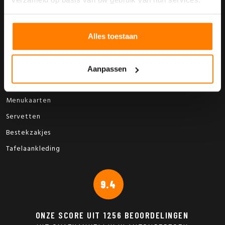
Menukaarten
Servetten
Bestekzakjes
Alles toestaan
Overige tafelaankleding
Referenties
Aanpassen
Webshop
Menukaarten
Servetten
Bestekzakjes
Tafelaankleding
9.4
ONZE SCORE UIT
1256
BEOORDELINGEN